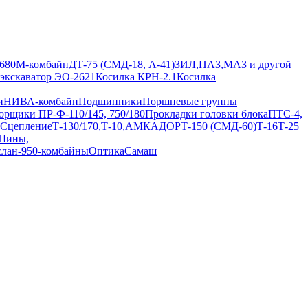
680М-комбайн
ДТ-75 (СМД-18, А-41)
ЗИЛ,ПАЗ,МАЗ и другой
 экскаватор ЭО-2621
Косилка КРН-2.1
Косилка
и
НИВА-комбайн
Подшипники
Поршневые группы
орщики ПР-Ф-110/145, 750/180
Прокладки головки блока
ПТС-4,
Сцепление
Т-130/170,Т-10,АМКАДОР
Т-150 (СМД-60)
Т-16
Т-25
Шины,
слан-950-комбайны
Оптика
Самаш