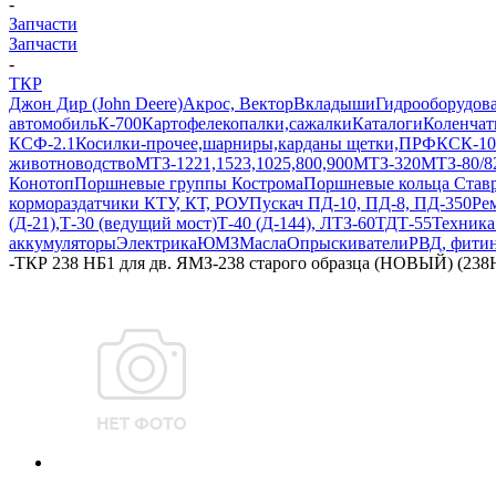
-
Запчасти
Запчасти
-
ТКР
Джон Дир (John Deere)
Акрос, Вектор
Вкладыши
Гидрооборудов
автомобиль
К-700
Картофелекопалки,сажалки
Каталоги
Коленчат
КСФ-2.1
Косилки-прочее,шарниры,карданы щетки,ПРФ
КСК-10
животноводство
МТЗ-1221,1523,1025,800,900
МТЗ-320
МТЗ-80/8
Конотоп
Поршневые группы Кострома
Поршневые кольца Ставр
кормораздатчики КТУ, КТ, РОУ
Пускач ПД-10, ПД-8, ПД-350
Ре
(Д-21),Т-30 (ведущий мост)
Т-40 (Д-144), ЛТЗ-60
ТДТ-55
Техника
аккумуляторы
Электрика
ЮМЗ
Масла
Опрыскиватели
РВД, фити
-
ТКР 238 НБ1 для дв. ЯМЗ-238 старого образца (НОВЫЙ) (238