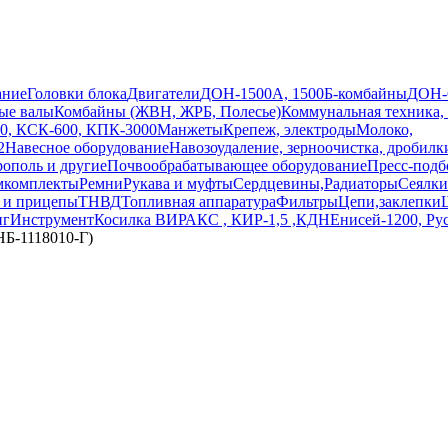
ание
Головки блока
Двигатели
ДОН-1500А, 1500Б-комбайны
ДОН-
ые валы
Комбайны (ЖВН, ЖРБ, Полесье)
Коммунальная техника,
0, КСК-600, КПК-3000
Манжеты
Крепеж, электроды
Молоко,
2
Навесное оборудование
Навозоудаление, зерноочистка, дробилк
ополь и другие
Почвообрабатывающее оборудование
Пресс-подб
мкомплекты
Ремни
Рукава и муфты
Сердцевины,Радиаторы
Сеялки
 и прицепы
ТНВД
Топливная аппаратура
Фильтры
Цепи,заклепки
нг
Инструмент
Косилка ВИРАКС , КИР-1,5 ,КДН
Енисей-1200, Ру
НБ-1118010-Г)