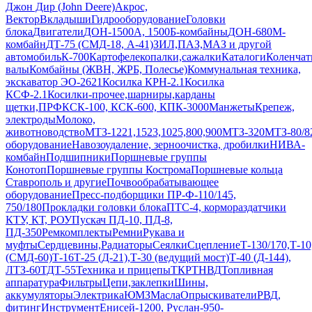
Джон Дир (John Deere)
Акрос,
Вектор
Вкладыши
Гидрооборудование
Головки
блока
Двигатели
ДОН-1500А, 1500Б-комбайны
ДОН-680М-
комбайн
ДТ-75 (СМД-18, А-41)
ЗИЛ,ПАЗ,МАЗ и другой
автомобиль
К-700
Картофелекопалки,сажалки
Каталоги
Коленчат
валы
Комбайны (ЖВН, ЖРБ, Полесье)
Коммунальная техника,
экскаватор ЭО-2621
Косилка КРН-2.1
Косилка
КСФ-2.1
Косилки-прочее,шарниры,карданы
щетки,ПРФ
КСК-100, КСК-600, КПК-3000
Манжеты
Крепеж,
электроды
Молоко,
животноводство
МТЗ-1221,1523,1025,800,900
МТЗ-320
МТЗ-80/8
оборудование
Навозоудаление, зерноочистка, дробилки
НИВА-
комбайн
Подшипники
Поршневые группы
Конотоп
Поршневые группы Кострома
Поршневые кольца
Ставрополь и другие
Почвообрабатывающее
оборудование
Пресс-подборщики ПР-Ф-110/145,
750/180
Прокладки головки блока
ПТС-4, кормораздатчики
КТУ, КТ, РОУ
Пускач ПД-10, ПД-8,
ПД-350
Ремкомплекты
Ремни
Рукава и
муфты
Сердцевины,Радиаторы
Сеялки
Сцепление
Т-130/170,Т-
(СМД-60)
Т-16
Т-25 (Д-21),Т-30 (ведущий мост)
Т-40 (Д-144),
ЛТЗ-60
ТДТ-55
Техника и прицепы
ТКР
ТНВД
Топливная
аппаратура
Фильтры
Цепи,заклепки
Шины,
аккумуляторы
Электрика
ЮМЗ
Масла
Опрыскиватели
РВД,
фитинг
Инструмент
Енисей-1200, Руслан-950-