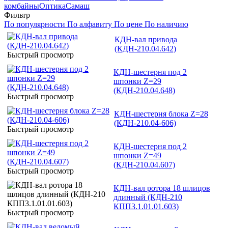
комбайны
Оптика
Самаш
Фильтр
По популярности
По алфавиту
По цене
По наличию
КДН-вал привода
(КДН-210.04.642)
Быстрый просмотр
КДН-шестерня под 2
шпонки Z=29
(КДН-210.04.648)
Быстрый просмотр
КДН-шестерня блока Z=28
(КДН-210.04-606)
Быстрый просмотр
КДН-шестерня под 2
шпонки Z=49
(КДН-210.04.607)
Быстрый просмотр
КДН-вал ротора 18 шлицов
длинный (КДН-210
КПП3.1.01.01.603)
Быстрый просмотр