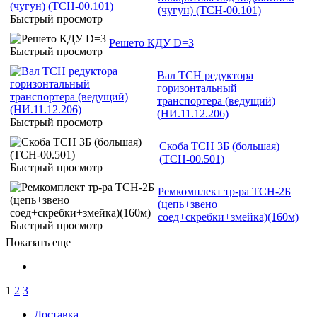
(чугун) (ТСН-00.101)
Быстрый просмотр
Решето КДУ D=3
Быстрый просмотр
Вал ТСН редуктора
горизонтальный
транспортера (ведущий)
(НИ.11.12.206)
Быстрый просмотр
Скоба ТСН 3Б (большая)
(ТСН-00.501)
Быстрый просмотр
Ремкомплект тр-ра ТСН-2Б
(цепь+звено
соед+скребки+змейка)(160м)
Быстрый просмотр
Показать еще
1
2
3
Доставка