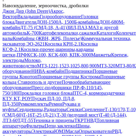
-
Навозоудаление, зерноочистка, дробилки
Джон Дир (John Deere)
Акрос,
Вектор
Вкладыши
Гидрооборудование
Головки
блока
Двигатели
ДОН-1500А, 1500Б-комбайны
ДОН-680М-
комбайн
ДТ-75 (СМД-18, А-41)
ЗИЛ,ПАЗ,МАЗ и другой
автомобиль
К-700
Картофелекопалки,сажалки
Каталоги
Коленчат
валы
Комбайны (ЖВН, ЖРБ, Полесье)
Коммунальная техника,
экскаватор ЭО-2621
Косилка КРН-2.1
Косилка
КСФ-2.1
Косилки-прочее,шарниры,карданы
щетки,ПРФ
КСК-100, КСК-600, КПК-3000
Манжеты
Крепеж,
электроды
Молоко,
животноводство
МТЗ-1221,1523,1025,800,900
МТЗ-320
МТЗ-80/8
оборудование
НИВА-комбайн
Подшипники
Поршневые
группы Конотоп
Поршневые группы Кострома
Поршневые
кольца Ставрополь и другие
Почвообрабатывающее
оборудование
Пресс-подборщики ПР-Ф-110/145,
750/180
Прокладки головки блока
ПТС-4, кормораздатчики
КТУ, КТ, РОУ
Пускач ПД-10, ПД-8,
ПД-350
Ремкомплекты
Ремни
Рукава и
муфты
Сердцевины,Радиаторы
Сеялки
Сцепление
Т-130/170,Т-
(СМД-60)
Т-16
Т-25 (Д-21),Т-30 (ведущий мост)
Т-40 (Д-144),
ЛТЗ-60
ТДТ-55
Техника и прицепы
ТКР
ТНВД
Топливная
аппаратура
Фильтры
Цепи,заклепки
Шины,
аккумуляторы
Электрика
ЮМЗ
Масла
Опрыскиватели
РВД,