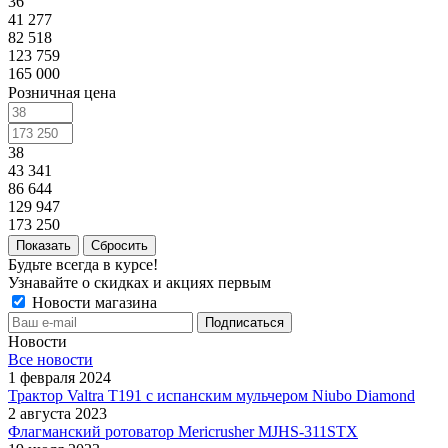
36
41 277
82 518
123 759
165 000
Розничная цена
38
43 341
86 644
129 947
173 250
Сбросить
Будьте всегда в курсе!
Узнавайте о скидках и акциях первым
Новости магазина
Новости
Все новости
1 февраля 2024
Трактор Valtra T191 с испанским мульчером Niubo Diamond
2 августа 2023
Флагманский ротоватор Mericrusher MJHS-311STX