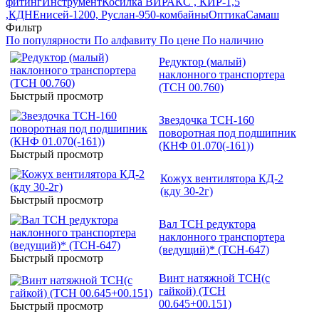
фитинг
Инструмент
Косилка ВИРАКС , КИР-1,5
,КДН
Енисей-1200, Руслан-950-комбайны
Оптика
Самаш
Фильтр
По популярности
По алфавиту
По цене
По наличию
Редуктор (малый)
наклонного транспортера
(ТСН 00.760)
Быстрый просмотр
Звездочка ТСН-160
поворотная под подшипник
(КНФ 01.070(-161))
Быстрый просмотр
Кожух вентилятора КД-2
(кду 30-2г)
Быстрый просмотр
Вал ТСН редуктора
наклонного транспортера
(ведущий)* (ТСН-647)
Быстрый просмотр
Винт натяжной ТСН(с
гайкой) (ТСН
00.645+00.151)
Быстрый просмотр