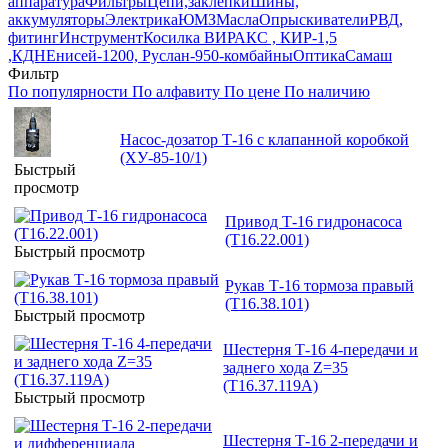
аппаратура
Фильтры
Цепи,заклепки
Шины,
аккумуляторы
Электрика
ЮМЗ
Масла
Опрыскиватели
РВД,
фитинг
Инструмент
Косилка ВИРАКС , КИР-1,5
,КДН
Енисей-1200, Руслан-950-комбайны
Оптика
Самаш
Фильтр
По популярности
По алфавиту
По цене
По наличию
Насос-дозатор Т-16 с клапанной коробкой
(ХУ-85-10/1)
Быстрый
просмотр
Привод Т-16 гидронасоса
(Т16.22.001)
Быстрый просмотр
Рукав Т-16 тормоза правый
(Т16.38.101)
Быстрый просмотр
Шестерня Т-16 4-передачи и
заднего хода Z=35
(Т16.37.119А)
Быстрый просмотр
Шестерня Т-16 2-передачи и