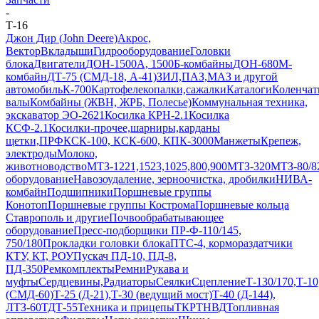
-
Т-16
Джон Дир (John Deere)
Акрос,
Вектор
Вкладыши
Гидрооборудование
Головки
блока
Двигатели
ДОН-1500А, 1500Б-комбайны
ДОН-680М-
комбайн
ДТ-75 (СМД-18, А-41)
ЗИЛ,ПАЗ,МАЗ и другой
автомобиль
К-700
Картофелекопалки,сажалки
Каталоги
Коленчат
валы
Комбайны (ЖВН, ЖРБ, Полесье)
Коммунальная техника,
экскаватор ЭО-2621
Косилка КРН-2.1
Косилка
КСФ-2.1
Косилки-прочее,шарниры,карданы
щетки,ПРФ
КСК-100, КСК-600, КПК-3000
Манжеты
Крепеж,
электроды
Молоко,
животноводство
МТЗ-1221,1523,1025,800,900
МТЗ-320
МТЗ-80/8
оборудование
Навозоудаление, зерноочистка, дробилки
НИВА-
комбайн
Подшипники
Поршневые группы
Конотоп
Поршневые группы Кострома
Поршневые кольца
Ставрополь и другие
Почвообрабатывающее
оборудование
Пресс-подборщики ПР-Ф-110/145,
750/180
Прокладки головки блока
ПТС-4, кормораздатчики
КТУ, КТ, РОУ
Пускач ПД-10, ПД-8,
ПД-350
Ремкомплекты
Ремни
Рукава и
муфты
Сердцевины,Радиаторы
Сеялки
Сцепление
Т-130/170,Т-
(СМД-60)
Т-25 (Д-21),Т-30 (ведущий мост)
Т-40 (Д-144),
ЛТЗ-60
ТДТ-55
Техника и прицепы
ТКР
ТНВД
Топливная