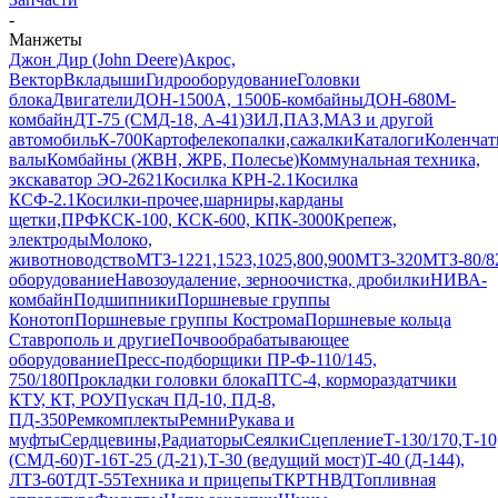
-
Манжеты
Джон Дир (John Deere)
Акрос,
Вектор
Вкладыши
Гидрооборудование
Головки
блока
Двигатели
ДОН-1500А, 1500Б-комбайны
ДОН-680М-
комбайн
ДТ-75 (СМД-18, А-41)
ЗИЛ,ПАЗ,МАЗ и другой
автомобиль
К-700
Картофелекопалки,сажалки
Каталоги
Коленчат
валы
Комбайны (ЖВН, ЖРБ, Полесье)
Коммунальная техника,
экскаватор ЭО-2621
Косилка КРН-2.1
Косилка
КСФ-2.1
Косилки-прочее,шарниры,карданы
щетки,ПРФ
КСК-100, КСК-600, КПК-3000
Крепеж,
электроды
Молоко,
животноводство
МТЗ-1221,1523,1025,800,900
МТЗ-320
МТЗ-80/8
оборудование
Навозоудаление, зерноочистка, дробилки
НИВА-
комбайн
Подшипники
Поршневые группы
Конотоп
Поршневые группы Кострома
Поршневые кольца
Ставрополь и другие
Почвообрабатывающее
оборудование
Пресс-подборщики ПР-Ф-110/145,
750/180
Прокладки головки блока
ПТС-4, кормораздатчики
КТУ, КТ, РОУ
Пускач ПД-10, ПД-8,
ПД-350
Ремкомплекты
Ремни
Рукава и
муфты
Сердцевины,Радиаторы
Сеялки
Сцепление
Т-130/170,Т-
(СМД-60)
Т-16
Т-25 (Д-21),Т-30 (ведущий мост)
Т-40 (Д-144),
ЛТЗ-60
ТДТ-55
Техника и прицепы
ТКР
ТНВД
Топливная