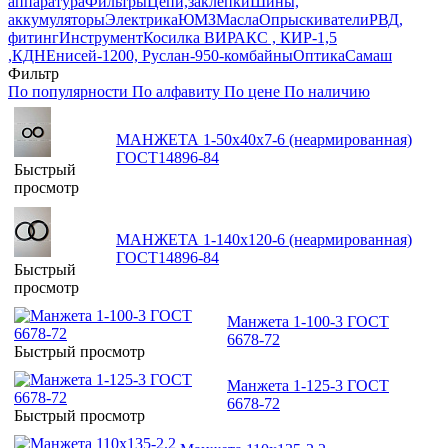
аппаратура
Фильтры
Цепи,заклепки
Шины,
аккумуляторы
Электрика
ЮМЗ
Масла
Опрыскиватели
РВД,
фитинг
Инструмент
Косилка ВИРАКС , КИР-1,5
,КДН
Енисей-1200, Руслан-950-комбайны
Оптика
Самаш
Фильтр
По популярности
По алфавиту
По цене
По наличию
МАНЖЕТА 1-50х40х7-6 (неармированная)
ГОСТ14896-84
Быстрый
просмотр
МАНЖЕТА 1-140х120-6 (неармированная)
ГОСТ14896-84
Быстрый
просмотр
Манжета 1-100-3 ГОСТ
6678-72
Быстрый просмотр
Манжета 1-125-3 ГОСТ
6678-72
Быстрый просмотр