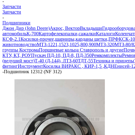
-
Запчасти
Запчасти
-
Подшипники
Джон Дир (John Deere)
Акрос, Вектор
Вкладыши
Гидрооборудов
автомобиль
К-700
Картофелекопалки,сажалки
Каталоги
Коленчат
КСФ-2.1
Косилки-прочее,шарниры,карданы щетки,ПРФ
КСК-10
животноводство
МТЗ-1221,1523,1025,800,900
МТЗ-320
МТЗ-80/8
группы Кострома
Поршневые кольца Ставрополь и другие
Почв
КТУ, КТ, РОУ
Пускач ПД-10, ПД-8, ПД-350
Ремкомплекты
Ремн
(ведущий мост)
Т-40 (Д-144), ЛТЗ-60
ТДТ-55
Техника и прицепы
фитинг
Инструмент
Косилка ВИРАКС , КИР-1,5 ,КДН
Енисей-1
-
Подшипник 12312 (NF 312)