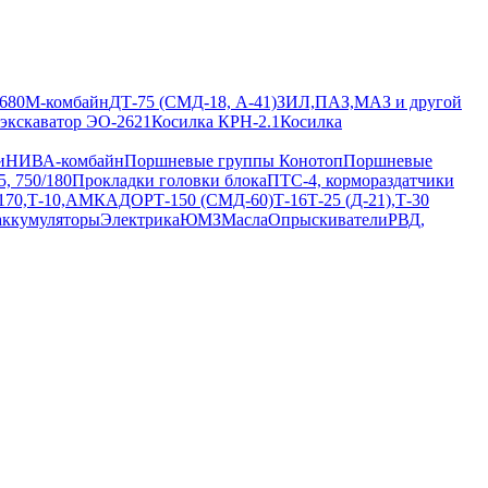
680М-комбайн
ДТ-75 (СМД-18, А-41)
ЗИЛ,ПАЗ,МАЗ и другой
 экскаватор ЭО-2621
Косилка КРН-2.1
Косилка
и
НИВА-комбайн
Поршневые группы Конотоп
Поршневые
, 750/180
Прокладки головки блока
ПТС-4, кормораздатчики
/170,Т-10,АМКАДОР
Т-150 (СМД-60)
Т-16
Т-25 (Д-21),Т-30
аккумуляторы
Электрика
ЮМЗ
Масла
Опрыскиватели
РВД,