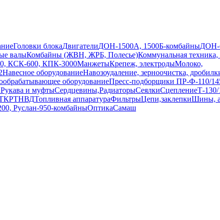
ание
Головки блока
Двигатели
ДОН-1500А, 1500Б-комбайны
ДОН-
ые валы
Комбайны (ЖВН, ЖРБ, Полесье)
Коммунальная техника,
0, КСК-600, КПК-3000
Манжеты
Крепеж, электроды
Молоко,
2
Навесное оборудование
Навозоудаление, зерноочистка, дробилк
ообрабатывающее оборудование
Пресс-подборщики ПР-Ф-110/145
и
Рукава и муфты
Сердцевины,Радиаторы
Сеялки
Сцепление
Т-130
ТКР
ТНВД
Топливная аппаратура
Фильтры
Цепи,заклепки
Шины, 
200, Руслан-950-комбайны
Оптика
Самаш