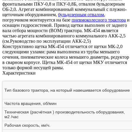
фронтальными ПКУ-0,8 и ПКУ-0,8Б, отвалом бульдозерным
ОБ-2,0. Агрегат комбинированный коммунальный с плужно-
щеточным оборудованием,
бульдозерным отвалом
,
погрузчиком монтируется на базе
пневмоколесного трактора
и
оснащен гидросистемой. Привод щетки выполнен от заднего
вала отбора мощности (ВОМ) трактора. МК-454 является
частью агрегата комбинированного коммунального АКК-2,5
(см.Руководство по эксплуатации АКК-2,5)
Конструктивно щетка МК-454 отличается от щетки МК-2,0
следующими узлами: рама выполнена из трубы меньшего
сечения, пневматические колеса меньшего диаметра, редуктор
в сварном корпусе. Щетка МК-454 от щетки МКУ отличается
только формой несущей рамы.
Характеристики
Тип базового трактора, на который навешивается оборудование
Частота вращения, об/мин
Техническая (расчётная ) производительность оборудования,
м2 /час
Рабочая скорость, км/ч.