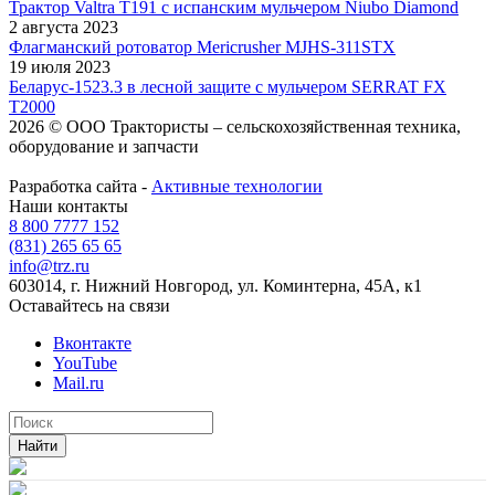
Трактор Valtra T191 с испанским мульчером Niubo Diamond
2 августа 2023
Флагманский ротоватор Mericrusher MJHS-311STX
19 июля 2023
Беларус-1523.3 в лесной защите с мульчером SERRAT FX
T2000
2026 © ООО Трактористы – cельскохозяйственная техника,
оборудование и запчасти
Разработка сайта -
Активные технологии
Наши контакты
8 800 7777 152
(831) 265 65 65
info@trz.ru
603014, г. Нижний Новгород, ул. Коминтерна, 45А, к1
Оставайтесь на связи
Вконтакте
YouTube
Mail.ru
Найти