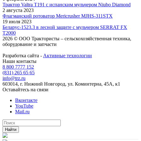
Трактор Valtra T191 с испанским мульчером Niubo Diamond
2 августа 2023
Флагманский ротоватор Mericrusher MJHS-311STX
19 июля 2023
Беларус-1523.3 в лесной защите с мульчером SERRAT FX
T2000
2026 © ООО Трактористы – cельскохозяйственная техника,
оборудование и запчасти
Разработка сайта -
Активные технологии
Наши контакты
8 800 7777 152
(831) 265 65 65
info@trz.ru
603014, г. Нижний Новгород, ул. Коминтерна, 45А, к1
Оставайтесь на связи
Вконтакте
YouTube
Mail.ru
Найти