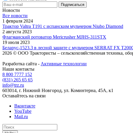
Новости
Все новости
1 февраля 2024
Трактор Valtra T191 с испанским мульчером Niubo Diamond
2 августа 2023
Флагманский ротоватор Mericrusher MJHS-311STX
19 июля 2023
Беларус-1523.3 в лесной защите с мульчером SERRAT FX T200
2026 © ООО Трактористы – cельскохозяйственная техника, обо
Разработка сайта -
Активные технологии
Наши контакты
8 800 7777 152
(831) 265 65 65
info@trz.ru
603014, г. Нижний Новгород, ул. Коминтерна, 45А, к1
Оставайтесь на связи
Вконтакте
YouTube
Mail.ru