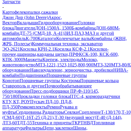
Запчасти
-
Картофелекопалки,сажалки
Джон Дир (John Deere)
Акрос,
Вектор
Вкладыши
Гидрооборудование
Головки
блока
Двигатели
ДОН-1500А, 1500Б-комбайны
ДОН-680М-
комбайн
ДТ-75 (СМД-18, А-41)
ЗИЛ,ПАЗ,МАЗ и другой
автомобиль
К-700
Каталоги
Коленчатые валы
Комбайны (ЖВН,
ЖРБ, Полесье)
Коммунальная техника, экскаватор
ЭО-2621
Косилка КРН-2.1
Косилка КСФ-2.1
Косилки-
прочее,шарниры,карданы щетки,ПРФ
КСК-100, КСК-600,
КПК-3000
Манжеты
Крепеж, электроды
Молоко,
животноводство
МТЗ-1221,1523,1025,800,900
МТЗ-320
МТЗ-80/8
оборудование
Навозоудаление, зерноочистка, дробилки
НИВА-
комбайн
Подшипники
Поршневые группы
Конотоп
Поршневые группы Кострома
Поршневые кольца
Ставрополь и другие
Почвообрабатывающее
оборудование
Пресс-подборщики ПР-Ф-110/145,
750/180
Прокладки головки блока
ПТС-4, кормораздатчики
КТУ, КТ, РОУ
Пускач ПД-10, ПД-8,
ПД-350
Ремкомплекты
Ремни
Рукава и
муфты
Сердцевины,Радиаторы
Сеялки
Сцепление
Т-130/170,Т-
(СМД-60)
Т-16
Т-25 (Д-21),Т-30 (ведущий мост)
Т-40 (Д-144),
ЛТЗ-60
ТДТ-55
Техника и прицепы
ТКР
ТНВД
Топливная
аппаратура
Фильтры
Цепи,заклепки
Шины,