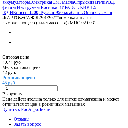
аккумуляторы
Электрика
ЮМЗ
Масла
Опрыскиватели
РВД,
фитинг
Инструмент
Косилка ВИРАКС , КИР-1,5
,КДН
Енисей-1200, Руслан-950-комбайны
Оптика
Самаш
-
КАРТОФ/САЖ Л-201/202""ложечка аппарата
высаживающего (пластмассовая) (МНС 02.003)
Оптовая цена
40.74
руб.
Мелкооптовая цена
42
руб.
Розничная цена
45
руб.
-
+
В корзину
Цена действительна только для интернет-магазина и может
отличаться от цен в розничных магазинах
Купить в РосАгроЛизинг
Отзывы
Задать вопрос