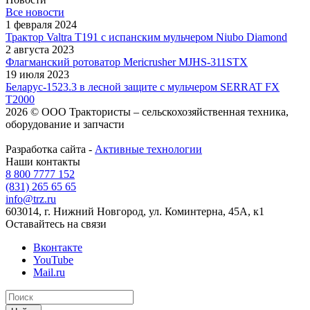
Все новости
1 февраля 2024
Трактор Valtra T191 с испанским мульчером Niubo Diamond
2 августа 2023
Флагманский ротоватор Mericrusher MJHS-311STX
19 июля 2023
Беларус-1523.3 в лесной защите с мульчером SERRAT FX
T2000
2026 © ООО Трактористы – cельскохозяйственная техника,
оборудование и запчасти
Разработка сайта -
Активные технологии
Наши контакты
8 800 7777 152
(831) 265 65 65
info@trz.ru
603014, г. Нижний Новгород, ул. Коминтерна, 45А, к1
Оставайтесь на связи
Вконтакте
YouTube
Mail.ru